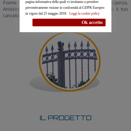
Forme dimensioni e modelli diversi per ogni esigenza.
pagina informativa della quali vi invitiamo a prendere
preventivamente visione in conformità al GDPR Europeo
Artistico o moderno, scorrevole o classico. Scegli il tuo
in vigore dal 25 maggio 2018:
Leggi la cookie policy
cancello su misura.
Ok accetto
IL PROGETTO